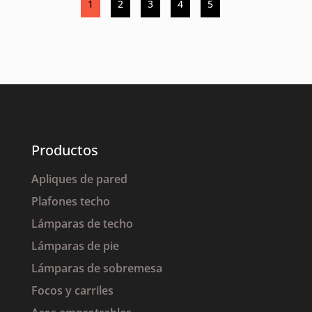
1
2
3
4
5
Productos
Apliques de pared
Plafones techo
Lámparas de techo
Lámparas de pie
Lámparas de sobremesa
Focos y carriles